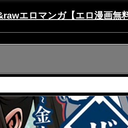
mi&rawエロマンガ【エロ漫画