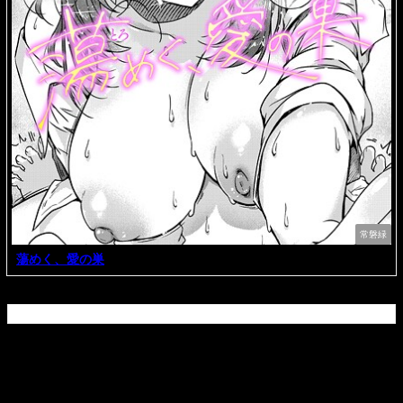
常磐緑
蕩めく、愛の巣