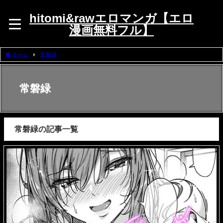
hitomi&rawエロマンガ【エロ
漫画無料フル】
ホーム
常磐緑
常磐緑
常磐緑の記事一覧