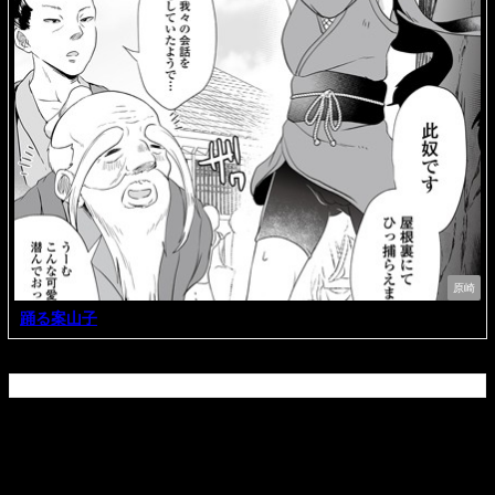
原崎
踊る案山子