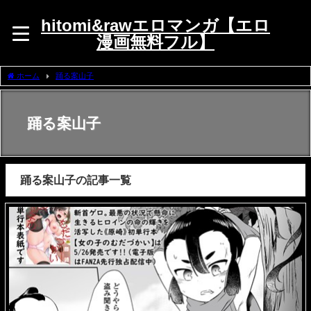
hitomi&rawエロマンガ【エロ
漫画無料フル】
ホーム
踊る案山子
踊る案山子
踊る案山子の記事一覧