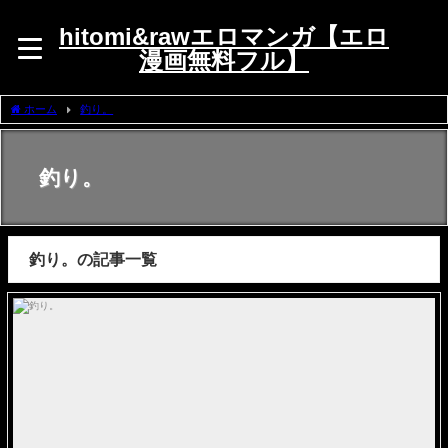
hitomi&rawエロマンガ【エロ
漫画無料フル】
ホーム
釣り。
釣り。
釣り。の記事一覧